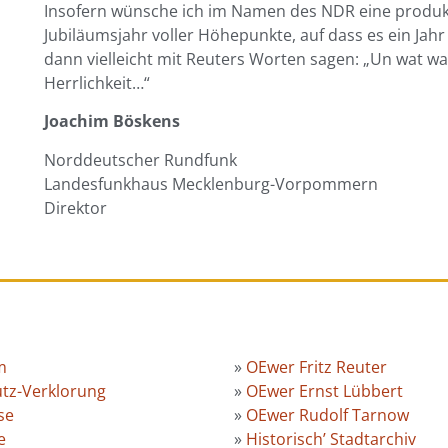
Insofern wünsche ich im Namen des NDR eine produkti
Jubiläumsjahr voller Höhepunkte, auf dass es ein Jahr
dann vielleicht mit Reuters Worten sagen: „Un wat was’
Herrlichkeit…“
Joachim Böskens
Norddeutscher Rundfunk
Landesfunkhaus Mecklenburg-Vorpommern
Direktor
m
»
OEwer Fritz Reuter
tz-Verklorung
»
OEwer Ernst Lübbert
ese
»
OEwer Rudolf Tarnow
e
»
Historisch’ Stadtarchiv