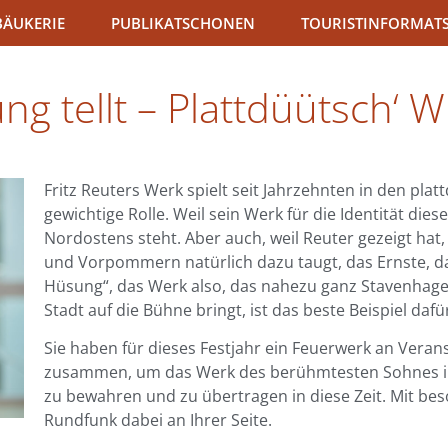
BÄUKERIE
PUBLIKATSCHONEN
TOURISTINFORMAT
g tellt – Plattdüütsch‘ W
Fritz Reuters Werk spielt seit Jahrzehnten in den p
gewichtige Rolle. Weil sein Werk für die Identität d
Nordostens steht. Aber auch, weil Reuter gezeigt ha
und Vorpommern natürlich dazu taugt, das Ernste, das
Hüsung“, das Werk also, das nahezu ganz Stavenhag
Stadt auf die Bühne bringt, ist das beste Beispiel dafü
Sie haben für dieses Festjahr ein Feuerwerk an Veran
zusammen, um das Werk des berühmtesten Sohnes ihr
zu bewahren und zu übertragen in diese Zeit. Mit be
Rundfunk dabei an Ihrer Seite.