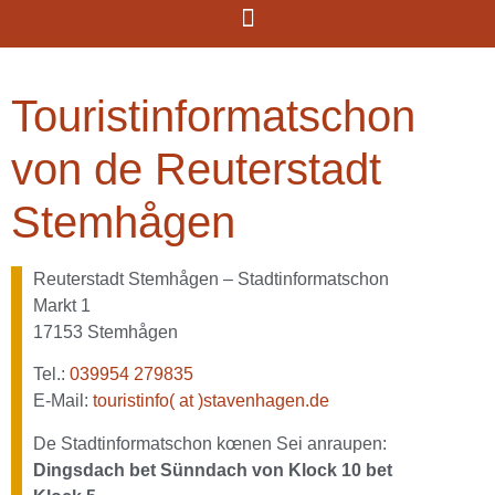
Touristinformatschon
von de Reuterstadt
Stemhågen
Reuterstadt Stemhågen – Stadtinformatschon
Markt 1
17153 Stemhågen
Tel.:
039954 279835
E-Mail:
touristinfo( at )stavenhagen.de
De Stadtinformatschon kœnen Sei anraupen:
Dingsdach bet Sünndach von Klock 10 bet