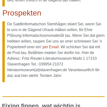
deit, einen Utfluch in de Gägend tau måken.
Prospekten
De Satdtinformatschon Stemhågen stüert Sei, wenn Sei
bi uns in de Gägend Ulraub måken willen, för Ehre
Plånung Informatschoonsmateriål tau. Wenn Sei dat giern
hebben willen, raupen Sei uns an orrer schriewen Sei ’n
Popierbreif orrer ein’
per Email
. Wi schicken Sei dat mit
de Post tau. Betåhlen mœten Sei dorför nix. Hier de
Adress:: Fritz-Reuter-Literaturmuseum Markt 1 17153
Stavenhagen Tel.: 039954 21072
literaturmuseum(at)stavenhagen.de Verantwuurtlich för
dat, wat hier steiht: Torsten Jahn
Fixing finnen, wat wichtig is