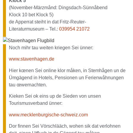
Klock 5
(November-Märzmånd: Dingsdach-Sünnåbend
Klock 10 bet Klock 5)
de Apperrat steiht in dat Fritz-Reuter-
Literaturmuseum – Tel.:
039954 21072
Noch mihr tau weiten kriegen Sei ünner:
www.stavenhagen.de
Hier kœnen Sei online klor måken, in Stemhågen un de
Ümgägend in Hotels, Pensionen un Ferienwåhnungen
tau œwernachten.
Kieken Sei ok eins up de Sieden von unsen
Tourismusverband ünner:
www.mecklenburgische-schweiz.com
Dor finnen Sei Vörschlääch, wohen sik dat verlohnen