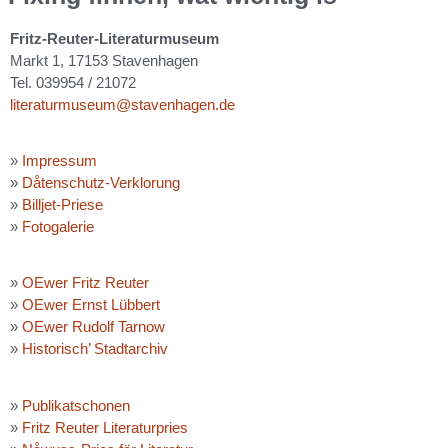
Fritz-Reuter-Literaturmuseum
Markt 1, 17153 Stavenhagen
Tel. 039954 / 21072
literaturmuseum@stavenhagen.de
»
Impressum
»
Dåtenschutz-Verklorung
»
Billjet-Priese
»
Fotogalerie
»
OEwer Fritz Reuter
»
OEwer Ernst Lübbert
»
OEwer Rudolf Tarnow
»
Historisch’ Stadtarchiv
»
Publikatschonen
»
Fritz Reuter Literaturpries