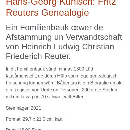
Hans-Georg Kunisch: Fritz
Reuters Genealogie
Ein Fomilienbauk œwer de
Afstammung un Verwandtschaft
von Heinrich Ludwig Christian
Friederich Reuter.
In dit Fomilienbauk sünd mihr as 1300 Lüd
tausåmenstellt, de dörch Hülp von niege genealogisch’
Forschung funnen würn. Båbentau is ein Biografie un ok
ein Register von Uurte un Personen. 200 grote Sieden
mit ein farwig un 70 schwatt-witt-Biller.
Stemhågen 2021
Format: 29,7 x 21,0 cm, kart.