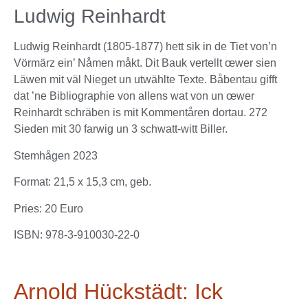
Ludwig Reinhardt
Ludwig Reinhardt (1805-1877) hett sik in de Tiet von’n
Vörmärz ein’ Nåmen måkt. Dit Bauk vertellt œwer sien
Läwen mit väl Nieget un utwählte Texte. Båbentau gifft
dat ’ne Bibliographie von allens wat von un œwer
Reinhardt schräben is mit Kommentåren dortau. 272
Sieden mit 30 farwig un 3 schwatt-witt Biller.
Stemhågen 2023
Format: 21,5 x 15,3 cm, geb.
Pries: 20 Euro
ISBN: 978-3-910030-22-0
Arnold Hückstädt: Ick