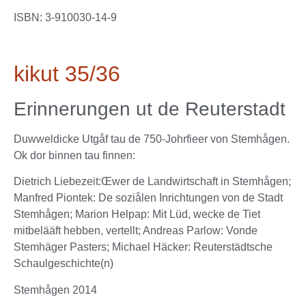
ISBN: 3-910030-14-9
kikut 35/36
Erinnerungen ut de Reuterstadt
Duwweldicke Utgåf tau de 750-Johrfieer von Stemhågen.
Ok dor binnen tau finnen:
Dietrich Liebezeit:Œwer de Landwirtschaft in Stemhågen;
Manfred Piontek: De soziålen Inrichtungen von de Stadt
Stemhågen; Marion Helpap: Mit Lüd, wecke de Tiet
mitbelääft hebben, vertellt; Andreas Parlow: Vonde
Stemhäger Pasters; Michael Häcker: Reuterstädtsche
Schaulgeschichte(n)
Stemhågen 2014