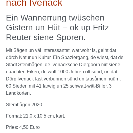
nach Ivenack
Ein Wannerrung twüschen
Gistern un Hüt – ok up Fritz
Reuter siene Sporen.
Mit Sågen un väl Interessantet, wat wohr is, geiht dat
dörch Natur un Kultur. Ein Spaziergang, de wiest, dat de
Stadt Stemhågen, de Ivenacksche Diergoorn mit siene
däächten Eiken, de woll 1000 Johren olt sünd, un dat
Dörp Ivenack fast verbunnen sünd un tausåmen hüürn.
60 Sieden mit 41 farwig un 25 schwatt-witt-Biller, 3
Landkorten.
Stemhågen 2020
Format: 21,0 x 10,5 cm, kart.
Pries: 4,50 Euro