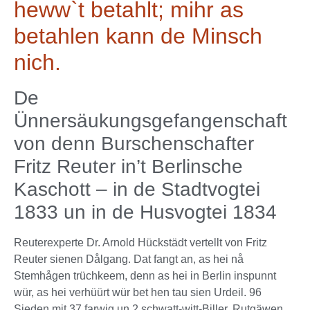
heww`t betahlt; mihr as
betahlen kann de Minsch
nich.
De
Ünnersäukungsgefangenschaft
von denn Burschenschafter
Fritz Reuter in’t Berlinsche
Kaschott – in de Stadtvogtei
1833 un in de Husvogtei 1834
Reuterexperte Dr. Arnold Hückstädt vertellt von Fritz
Reuter sienen Dålgang. Dat fangt an, as hei nå
Stemhågen trüchkeem, denn as hei in Berlin inspunnt
wür, as hei verhüürt wür bet hen tau sien Urdeil. 96
Sieden mit 37 farwig un 2 schwatt-witt-Biller. Rutgäwen