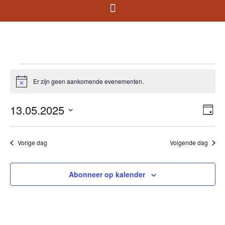
Er zijn geen aankomende evenementen.
Bericht
13.05.2025
We
Ev
Dag
Selecteer
we
nav
een
datum.
na
Vorige dag
Volgende dag
Abonneer op kalender