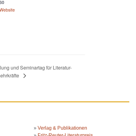
60
-Website
lung und Seminartag für Literatur-
Lehrkräfte
»
Verlag & Publikationen
»
Fritz-Reuter-Literaturpreis