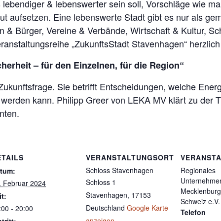
ebendiger & lebenswerter sein soll, Vorschläge wie m
ut aufsetzen. Eine lebenswerte Stadt gibt es nur als ge
n & Bürger, Vereine & Verbände, Wirtschaft & Kultur, Sc
ranstaltungsreihe „ZukunftsStadt Stavenhagen“ herzlich 
herheit – für den Einzelnen, für die Region“
 Zukunftsfrage. Sie betrifft Entscheidungen, welche Ener
 werden kann. Philipp Greer von LEKA MV klärt zu der Th
nten.
ETAILS
VERANSTALTUNGSORT
VERANSTA
Schloss Stavenhagen
Regionales
tum:
Unternehme
Schloss 1
. Februar 2024
Mecklenburg
Stavenhagen
,
17153
it:
Schweiz e.V.
Deutschland
Google Karte
:00 - 20:00
Telefon
anzeigen