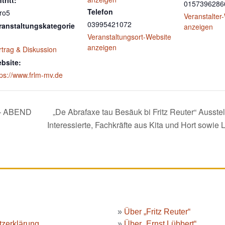
tritt:
0157396286
Telefon
ro5
Veranstalter
03995421072
ranstaltungskategorie
anzeigen
Veranstaltungsort-Website
anzeigen
rtrag & Diskussion
bsite:
tps://www.frlm-mv.de
 ABEND
„De Abrafaxe tau Besäuk bi Fritz Reuter“ Ausstel
Interessierte, Fachkräfte aus Kita und Hort sowie 
»
Über „Fritz Reuter“
zerklärung
»
Über „Ernst Lübbert“