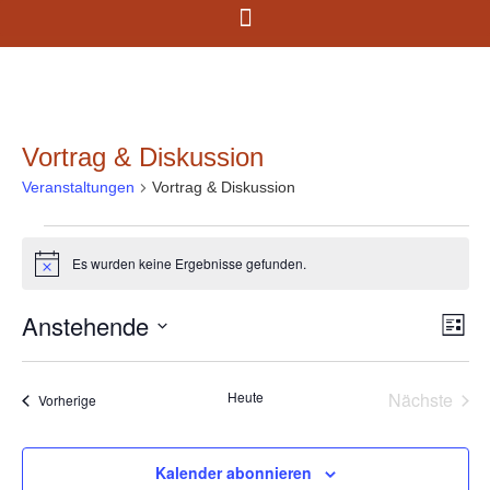
Vortrag & Diskussion
Veranstaltungen
Vortrag & Diskussion
Es wurden keine Ergebnisse gefunden.
Hinweis
Anstehende
Ans
Ve
Liste
Datum
An
Nav
wählen.
Na
Vera
Heute
Nächste
Veranstaltungen
Vorherige
Kalender abonnieren