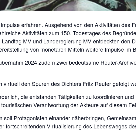
 Impulse erfahren. Ausgehend von den Aktivitäten des Fr
hlreiche Aktivitäten zum 150. Todestages des Begründe
att. Landtag MV und Landeregierung MV entdeckten den D
Bereitstellung von monetären Mitteln weitere Impulse im
 übernahm 2024 zudem zwei bedeutsame Reuter-Archive 
irtuell den Spuren des Dichters Fritz Reuter gefolgt w
forderlich, die entstanden Tätigkeiten zu koordinieren und
nd touristischen Verantwortung der Akteure auf diesem F
m soll Protagonisten einander näherbringen, Gemeinsam
er fortschreitenden Virtualisierung des Lebensweges des 