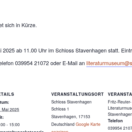
 sich in Kürze.
 2025 ab 11.00 Uhr im Schloss Stavenhagen statt. Eintritt
elefon 039954 21072 oder E-Mail an
literaturmuseum@
ETAILS
VERANSTALTUNGSORT
VERANSTA
Schloss Stavenhagen
Fritz-Reuter-
tum:
Literaturmu
Schloss 1
. Mai 2025
Stavenhage
Stavenhagen
,
17153
it:
Telefon
Deutschland
Google Karte
:00 - 15:00
039954 210
anzeigen
ranstaltungskategorie