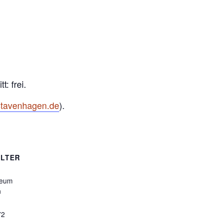
: frei.
stavenhagen.de
).
LTER
seum
n
72