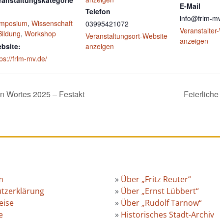
E-Mail
Telefon
info@frlm-m
mposium
,
Wissenschaft
03995421072
Veranstalter
Bildung
,
Workshop
Veranstaltungsort-Website
anzeigen
bsite:
anzeigen
ps://frlm-mv.de/
n Wortes 2025 – Festakt
Feierlich
m
»
Über „Fritz Reuter“
tzerklärung
»
Über „Ernst Lübbert“
eise
»
Über „Rudolf Tarnow“
e
»
Historisches Stadt-Archiv