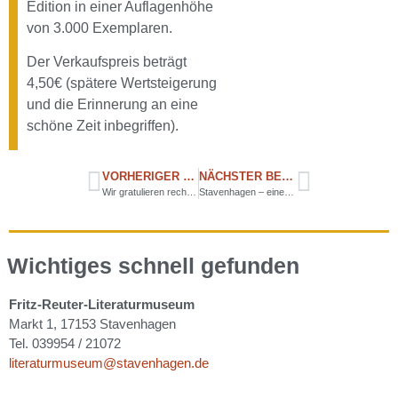
Edition in einer Auflagenhöhe
von 3.000 Exemplaren.
Der Verkaufspreis beträgt
4,50€ (spätere Wertsteigerung
und die Erinnerung an eine
schöne Zeit inbegriffen).
VORHERIGER BEITRAG
NÄCHSTER BEITRAG
Wir gratulieren recht herzlich – Dr. Cornelia Nenz erhält Landesverdienstorden Mecklenburg-Vorpommern
Stavenhagen – eine Stadt spielt Fritz Reuter – Proben beginnen am 08. Januar
Wichtiges schnell gefunden
Fritz-Reuter-Literaturmuseum
Markt 1, 17153 Stavenhagen
Tel. 039954 / 21072
literaturmuseum@stavenhagen.de