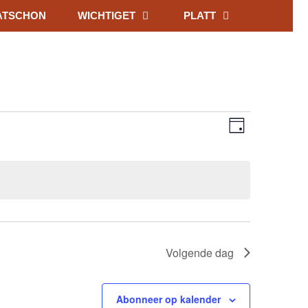
ATSCHON
WICHTIGET
PLATT
Weerga
Evenem
Dag
weerga
navigati
navigati
Volgende dag
Abonneer op kalender