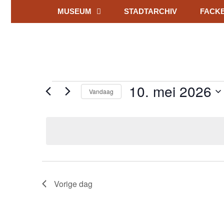
MUSEUM
STADTARCHIV
FACK
10. mei 2026
Vandaag
Selecteer
een
datum.
Vorige dag