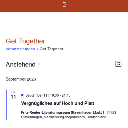
Get Together
Veranstaltungen
Get Together
Anstehend
Ans
Ve
Liste
Datum
An
Nav
wählen.
September 2026
Na
FR.
Hervorgehoben
September 11 | 19:30
-
21:45
11
Vergnügliches auf Hoch und Platt
Fritz-Reuter-Literaturmuseum Stavenhagen
Markt 1, 17153
Stavenhagen, Mecklenburg-Vorpommern, Deutschland