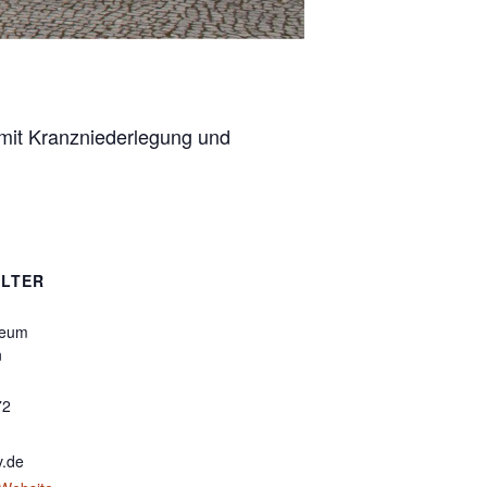
mit Kranzniederlegung und
LTER
seum
n
72
v.de