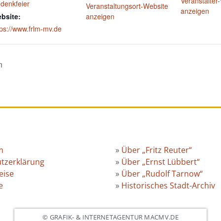
Veranstalter
denkfeier
Veranstaltungsort-Website
anzeigen
bsite:
anzeigen
tps://www.frlm-mv.de
n
m
»
Über „Fritz Reuter“
tzerklärung
»
Über „Ernst Lübbert“
eise
»
Über „Rudolf Tarnow“
e
»
Historisches Stadt-Archiv
© GRAFIK- & INTERNETAGENTUR MACMV.DE