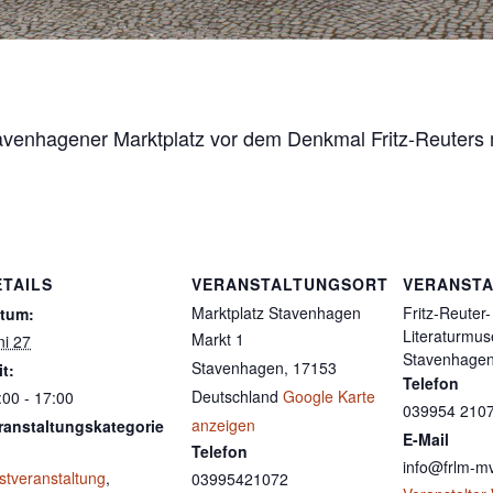
avenhagener Marktplatz vor dem Denkmal Fritz-Reuters 
ETAILS
VERANSTALTUNGSORT
VERANSTA
Marktplatz Stavenhagen
Fritz-Reuter-
tum:
Literaturmu
Markt 1
ni 27
Stavenhage
Stavenhagen
,
17153
it:
Telefon
Deutschland
Google Karte
:00 - 17:00
039954 210
anzeigen
ranstaltungskategorie
E-Mail
Telefon
info@frlm-m
stveranstaltung
,
03995421072