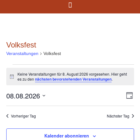
Volksfest
Veranstaltungen
Volksfest
Keine Veranstaltungen für 8. August 2026 vorgesehen. Hier geht
Hinweis
es zu den
nächsten bevorstehenden Veranstaltungen
.
08.08.2026
Ans
Ve
Tag
Datum
An
Nav
wählen.
Na
Vorheriger Tag
Nächster Tag
Kalender abonnieren