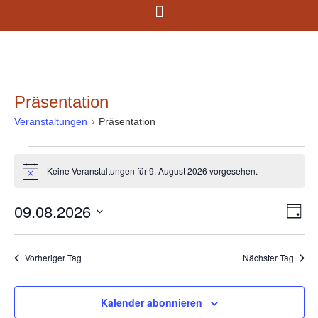
Präsentation
Veranstaltungen
Präsentation
Keine Veranstaltungen für 9. August 2026 vorgesehen.
Hinweis
09.08.2026
Ans
Ve
Tag
Datum
An
Nav
wählen.
Na
Vorheriger Tag
Nächster Tag
Kalender abonnieren