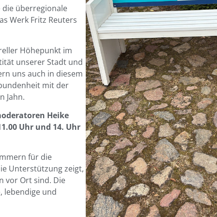
 die überregionale
das Werk Fritz Reuters
ureller Höhepunkt im
tität unserer Stadt und
rn uns auch in diesem
erbundenheit mit der
n Jahn.
moderatoren Heike
1.00 Uhr und 14. Uhr
mmern für die
ie Unterstützung zeigt,
n vor Ort sind. Die
e, lebendige und