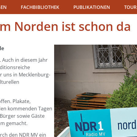
GEN
FACHBIBLIOTHEK
PUBLIKATIONEN
TOUR
am Norden ist schon da
le
. Auch in diesem Jahr
itionsreiche
r uns in Mecklenburg-
turellen
ffen. Plakate,
in den kommenden Tagen
 Bürger sowie Gäste
sam gemacht.
durch den NDR MV ein