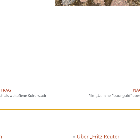
ITRAG
NÄ
ich als weltoffene Kulturstadt
Film „Ut mine Festungstid“ ope
m
»
Über „Fritz Reuter“