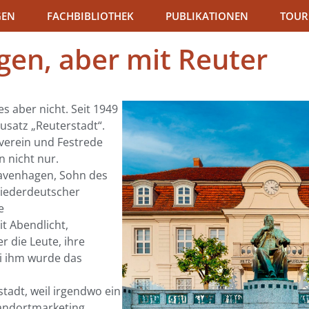
GEN
FACHBIBLIOTHEK
PUBLIKATIONEN
TOUR
en, aber mit Reuter
s aber nicht. Seit 1949
usatz „Reuterstadt“.
tverein und Festrede
 nicht nur.
tavenhagen, Sohn des
niederdeutscher
e
t Abendlicht,
r die Leute, ihre
ei ihm wurde das
stadt, weil irgendwo ein
andortmarketing