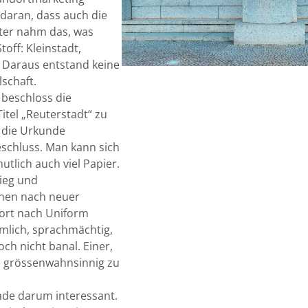
 daran, dass auch die
uter nahm das, was
off: Kleinstadt,
. Daraus entstand keine
lschaft.
 beschloss die
tel „Reuterstadt“ zu
e die Urkunde
eschluss. Man kann sich
mutlich auch viel Papier.
rieg und
onen nach neuer
fort nach Uniform
ümlich, sprachmächtig,
h nicht banal. Einer,
h grössenwahnsinnig zu
rade darum interessant.