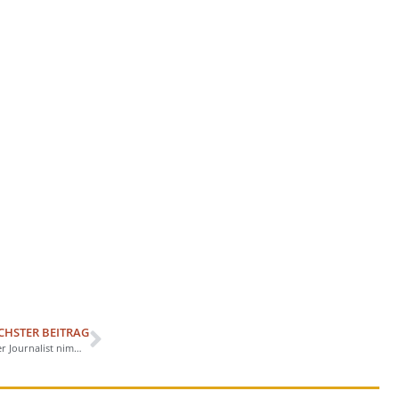
CHSTER BEITRAG
Fritz Reuter auf dem Jakobsweg: Schweriner Journalist nimmt Sonderfigur mit nach Santiago de Compostela