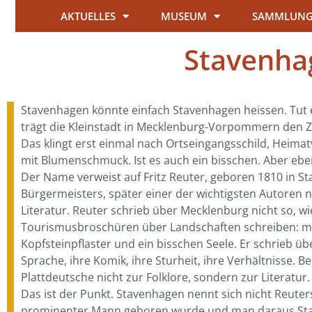
AKTUELLES
MUSEUM
SAMMLUN
Stavenhag
Stavenhagen könnte einfach Stavenhagen heissen. Tut e
trägt die Kleinstadt in Mecklenburg-Vorpommern den Z
Das klingt erst einmal nach Ortseingangsschild, Heima
mit Blumenschmuck. Ist es auch ein bisschen. Aber eben
Der Name verweist auf Fritz Reuter, geboren 1810 in S
Bürgermeisters, später einer der wichtigsten Autoren 
Literatur. Reuter schrieb über Mecklenburg nicht so, wi
Tourismusbroschüren über Landschaften schreiben: mi
Kopfsteinpflaster und ein bisschen Seele. Er schrieb übe
Sprache, ihre Komik, ihre Sturheit, ihre Verhältnisse. B
Plattdeutsche nicht zur Folklore, sondern zur Literatur.
Das ist der Punkt. Stavenhagen nennt sich nicht Reuter
prominenter Mann geboren wurde und man daraus St