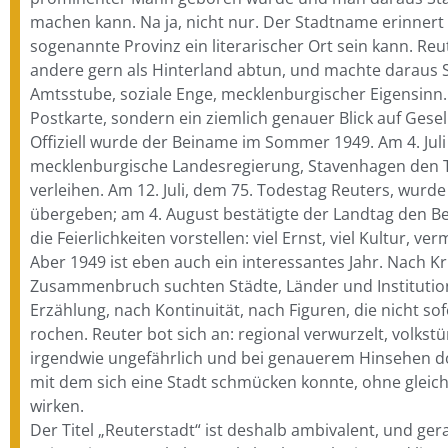
machen kann. Na ja, nicht nur. Der Stadtname erinnert
sogenannte Provinz ein literarischer Ort sein kann. Re
andere gern als Hinterland abtun, und machte daraus St
Amtsstube, soziale Enge, mecklenburgischer Eigensinn
Postkarte, sondern ein ziemlich genauer Blick auf Gesel
Offiziell wurde der Beiname im Sommer 1949. Am 4. Juli
mecklenburgische Landesregierung, Stavenhagen den Ti
verleihen. Am 12. Juli, dem 75. Todestag Reuters, wurd
übergeben; am 4. August bestätigte der Landtag den B
die Feierlichkeiten vorstellen: viel Ernst, viel Kultur, ver
Aber 1949 ist eben auch ein interessantes Jahr. Nach K
Zusammenbruch suchten Städte, Länder und Instituti
Erzählung, nach Kontinuität, nach Figuren, die nicht so
rochen. Reuter bot sich an: regional verwurzelt, volkst
irgendwie ungefährlich und bei genauerem Hinsehen doc
mit dem sich eine Stadt schmücken konnte, ohne gleic
wirken.
Der Titel „Reuterstadt“ ist deshalb ambivalent, und ge