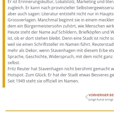
Er ist Erinnerungskultur, Lokalstolz, Marketing und lite
zugleich. Er kann nach provinzieller Selbstvergewisseru
aber auch sagen: Literatur entsteht nicht nur in Haup
Grossverlagen. Manchmal beginnt sie in einem mecklen
dem ein Bürgermeistersohn zuhört, wie Menschen wirkl
Heute steht der Name auf Schildern, Briefköpfen und 
ist, ob er dort stehen bleibt. Denn eine Stadt ist nicht s
weil sie einen Schriftsteller im Namen führt. Reutersta
mehr als Dekor, wenn Stavenhagen mit diesem Erbe etw
Sprache, Geschichte, Widerspruch, mit dem nicht ganz g
selbst.
Fritz Reuter hat Stavenhagen nicht berühmt gemacht wi
Hotspot. Zum Glück. Er hat der Stadt etwas Besseres g
Seit 1949 steht sie offiziell im Namen.
VORHERIGER BE
Junge Kunst bringt 