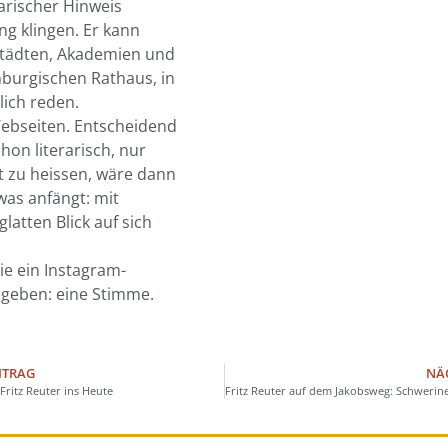
rarischer Hinweis
ng klingen. Er kann
tstädten, Akademien und
burgischen Rathaus, in
ich reden.
Webseiten. Entscheidend
chon literarisch, nur
dt zu heissen, wäre dann
as anfängt: mit
latten Blick auf sich
e ein Instagram-
egeben: eine Stimme.
ITRAG
NÄ
Fritz Reuter ins Heute