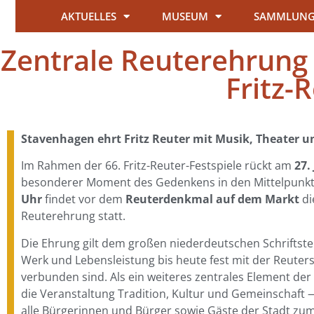
AKTUELLES
MUSEUM
SAMMLUN
Zentrale Reuterehrung s
Fritz-
Stavenhagen ehrt Fritz Reuter mit Musik, Theater 
Im Rahmen der 66. Fritz-Reuter-Festspiele rückt am
27.
besonderer Moment des Gedenkens in den Mittelpunk
Uhr
findet vor dem
Reuterdenkmal auf dem Markt
di
Reuterehrung statt.
Die Ehrung gilt dem großen niederdeutschen Schriftstel
Werk und Lebensleistung bis heute fest mit der Reuter
verbunden sind. Als ein weiteres zentrales Element der
die Veranstaltung Tradition, Kultur und Gemeinschaft 
alle Bürgerinnen und Bürger sowie Gäste der Stadt zum