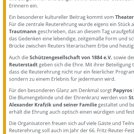
Erinnern ein.
Ein besonderer kultureller Beitrag kommt vom
Theater
Für die zentrale Reuterehrung wurde eigens ein Stück 
Trautmann
geschrieben, das an diesem Tag uraufgefüh
das Gedenken eine lebendige, zeitgemäße Form und sch
Brücke zwischen Reuters literarischem Erbe und heuti
Auch die
Schützengesellschaft von 1884 e.V.
sowie de
Reuterstadt
geben sich die Ehre. Mit ihrer Beteiligung 
dass die Reuterehrung nicht nur ein feierlicher Progra
sondern zu einem Erlebnis für jedermann wird.
Für den besonderen Glanz am Denkmal sorgt
Papyros 
Die Blumengebinde und der Ehrenkranz werden von
St
Alexander Krafzik und seiner Familie
gestaltet und be
erhält die Ehrung auch optisch einen würdigen und fes
Die Organisatoren freuen sich auf viele Gäste und Teil
Reuterehrung soll auch im Jahr der 66. Fritz-Reuter-Fest