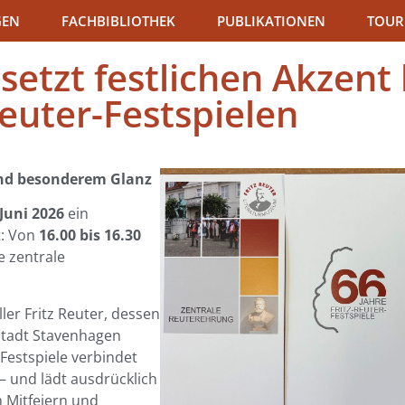
GEN
FACHBIBLIOTHEK
PUBLIKATIONEN
TOUR
etzt festlichen Akzent 
Reuter-Festspielen
und besonderem Glanz
 Juni 2026
ein
t: Von
16.00 bis 16.30
e zentrale
ler Fritz Reuter, dessen
stadt Stavenhagen
 Festspiele verbindet
— und lädt ausdrücklich
 Mitfeiern und