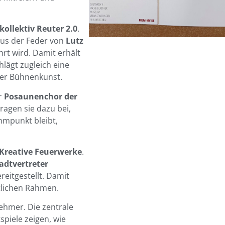
kollektiv Reuter 2.0
.
aus der Feder von
Lutz
rt wird. Damit erhält
lägt zugleich eine
ger Bühnenkunst.
r
Posaunenchor der
tragen sie dazu bei,
mmpunkt bleibt,
Kreative Feuerwerke
.
adtvertreter
reitgestellt. Damit
tlichen Rahmen.
nehmer. Die zentrale
spiele zeigen, wie