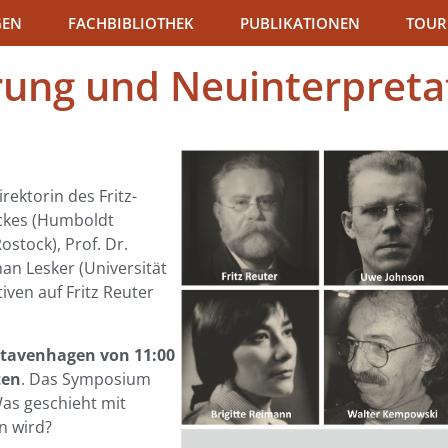
GEN
FACHBIBLIOTHEK
PUBLIKATIONEN
TOUR
ung und Neuinterpreta
rektorin des Fritz-
ickes (Humboldt
Rostock), Prof. Dr.
han Lesker (Universität
iven auf Fritz Reuter
 Stavenhagen von 11:00
ten
. Das Symposium
 Was geschieht mit
n wird?