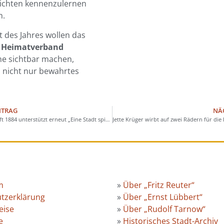
hichten kennenzulernen
n.
 des Jahres wollen das
r
Heimatverband
he sichtbar machen,
 nicht nur bewahrtes
ITRAG
NÄ
Schützengesellschaft 1884 unterstützt erneut „Eine Stadt spielt Fritz Reuter“
m
»
Über „Fritz Reuter“
tzerklärung
»
Über „Ernst Lübbert“
eise
»
Über „Rudolf Tarnow“
e
»
Historisches Stadt-Archiv