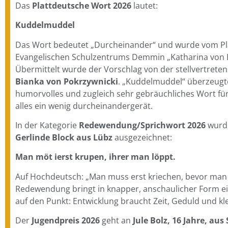
Das
Plattdeutsche Wort 2026
lautet:
Kuddelmuddel
Das Wort bedeutet „Durcheinander“ und wurde vom Pl
Evangelischen Schulzentrums Demmin „Katharina von B
Übermittelt wurde der Vorschlag von der stellvertreten
Bianka von Pokrzywnicki
. „Kuddelmuddel“ überzeugte
humorvolles und zugleich sehr gebräuchliches Wort für
alles ein wenig durcheinandergerät.
In der Kategorie
Redewendung/Sprichwort 2026
wurde
Gerlinde Block aus Lübz
ausgezeichnet:
Man möt ierst krupen, ihrer man löppt.
Auf Hochdeutsch: „Man muss erst kriechen, bevor man l
Redewendung bringt in knapper, anschaulicher Form e
auf den Punkt: Entwicklung braucht Zeit, Geduld und kle
Der
Jugendpreis 2026
geht an
Jule Bolz, 16 Jahre, au