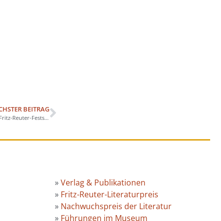
CHSTER BEITRAG
Jette Krüger wirbt auf zwei Rädern für die Fritz-Reuter-Festspiele
»
Verlag & Publikationen
»
Fritz-Reuter-Literaturpreis
»
Nachwuchspreis der Literatur
»
Führungen im Museum