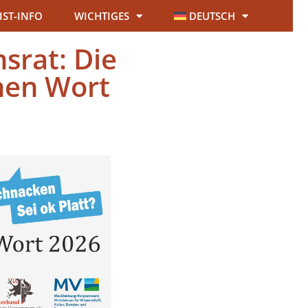
IST-INFO
WICHTIGES
DEUTSCH
srat: Die
hen Wort