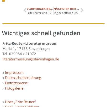
VORHERIGER BEITRAG
NÄCHSTER BEITRAG
Fritz Reuter und Playmobil – Das Vorserienmodell ist da
Tag des offenen Denkmals – Eintritt am 14. September frei
Wichtiges schnell gefunden
Fritz-Reuter-Literaturmuseum
Markt 1, 17153 Stavenhagen
Tel. 039954 / 21072
literaturmuseum@stavenhagen.de
»
Impressum
»
Datenschutzerklärung
»
Eintrittspreise
»
Fotogalerie
»
Über „Fritz Reuter“
»
Über „Ernst Lübbert“