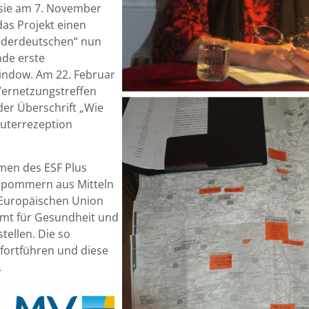
sie am 7. November
as Projekt einen
iederdeutschen“ nun
nde erste
Lindow. Am 22. Februar
Vernetzungstreffen
der Überschrift „Wie
euterrezeption
men des ESF Plus
rpommern aus Mitteln
 Europäischen Union
mt für Gesundheit und
stellen. Die so
fortführen und diese
.