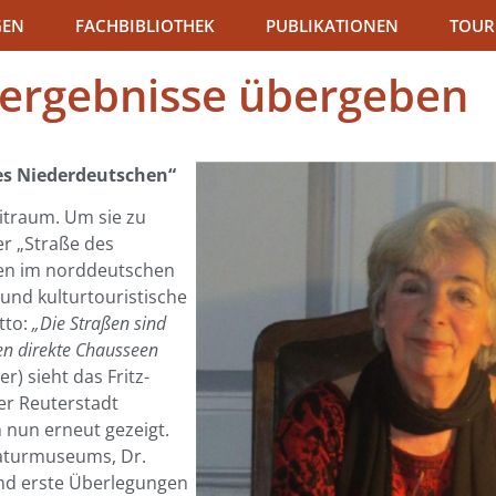
GEN
FACHBIBLIOTHEK
PUBLIKATIONEN
TOUR
ergebnisse übergeben
des Niederdeutschen“
itraum. Um sie zu
der „Straße des
hen im norddeutschen
und kulturtouristische
tto:
„Die Straßen sind
hen direkte Chausseen
er) sieht das Fritz-
er Reuterstadt
h nun erneut gezeigt.
eraturmuseums, Dr.
und erste Überlegungen