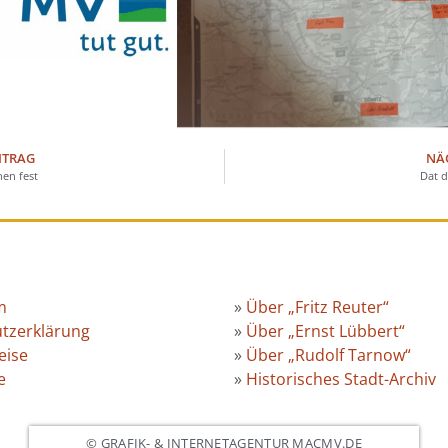
ITRAG
NÄ
hen fest
Dat d
m
»
Über „Fritz Reuter“
tzerklärung
»
Über „Ernst Lübbert“
eise
»
Über „Rudolf Tarnow“
e
»
Historisches Stadt-Archiv
© GRAFIK- & INTERNETAGENTUR MACMV.DE