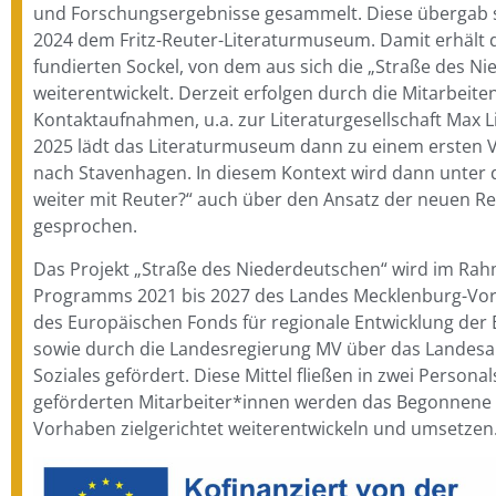
und Forschungsergebnisse gesammelt. Diese übergab 
2024 dem Fritz-Reuter-Literaturmuseum. Damit erhält d
fundierten Sockel, von dem aus sich die „Straße des N
weiterentwickelt. Derzeit erfolgen durch die Mitarbeite
Kontaktaufnahmen, u.a. zur Literaturgesellschaft Max 
2025 lädt das Literaturmuseum dann zu einem ersten 
nach Stavenhagen. In diesem Kontext wird dann unter 
weiter mit Reuter?“ auch über den Ansatz der neuen R
gesprochen.
Das Projekt „Straße des Niederdeutschen“ wird im Rah
Programms 2021 bis 2027 des Landes Mecklenburg-Vo
des Europäischen Fonds für regionale Entwicklung der
sowie durch die Landesregierung MV über das Landesa
Soziales gefördert. Diese Mittel fließen in zwei Personal
geförderten Mitarbeiter*innen werden das Begonnene 
Vorhaben zielgerichtet weiterentwickeln und umsetzen