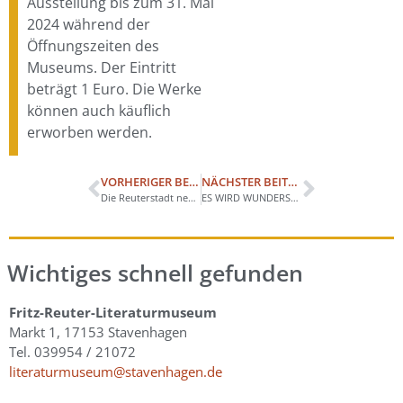
Ausstellung bis zum 31. Mai
2024 während der
Öffnungszeiten des
Museums. Der Eintritt
beträgt 1 Euro. Die Werke
können auch käuflich
erworben werden.
VORHERIGER BEITRAG
NÄCHSTER BEITRAG
Die Reuterstadt neu entdecken – Schüler*innen des Reuterstädter Schulcampus präsentieren Audioguide
ES WIRD WUNDERSCHÖN – ABEND DER UNVERLEGTEN POESIE
Wichtiges schnell gefunden
Fritz-Reuter-Literaturmuseum
Markt 1, 17153 Stavenhagen
Tel. 039954 / 21072
literaturmuseum@stavenhagen.de