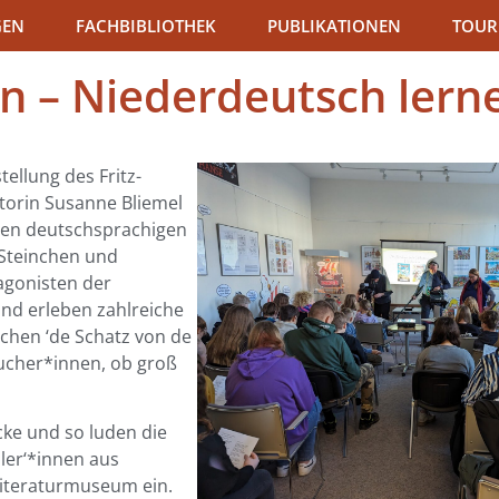
GEN
FACHBIBLIOTHEK
PUBLIKATIONEN
TOUR
n – Niederdeutsch lern
tellung des Fritz-
torin Susanne Bliemel
ten deutschsprachigen
 Steinchen und
agonisten der
und erleben zahlreiche
chen ‘de Schatz von de
sucher*innen, ob groß
cke und so luden die
üler‘*innen aus
Literaturmuseum ein.