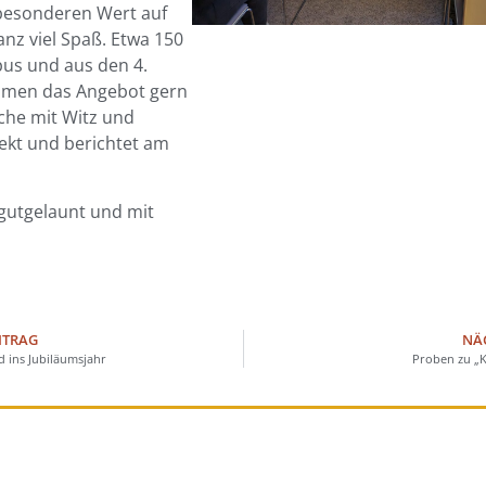
 besonderen Wert auf
anz viel Spaß. Etwa 150
pus und aus den 4.
ahmen das Angebot gern
ache mit Witz und
ekt und berichtet am
 gutgelaunt und mit
ITRAG
NÄ
 ins Jubiläumsjahr
Proben zu „K