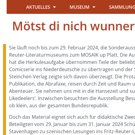
AKTUELLES
MUSEUM
SAMMLUN
Mötst di nich wunner
Sie läuft noch bis zum 29. Februar 2024, die Sonderauss
Reuter-Literaturmuseums zum MOSAIK up Platt. Die Au
hat die Herkulesaufgabe übernommen Teile der belieb
Comicserie ins Niederdeutsche zu übertragen und der
Steinchen Verlag zeigte sich davon überzeugt. Die Prot
Publikation, die Abrafaxe, reisen durch Zeit und Raum 
Abenteuer. Sie nehmen uns mit in die Hansezeit und su
Likedeelers‘. Inzwischen besuchten die Ausstellung Be
ob klein, aus der gesamten Bundesrepublik.
Doch das Material eignet sich auch für didaktische Zwe
Beteiligten vom 29. Januar bis zum 31. Januar 2024 Sch
Stavenhagen zu szenischen Lesungen ins Fritz-Reuter-