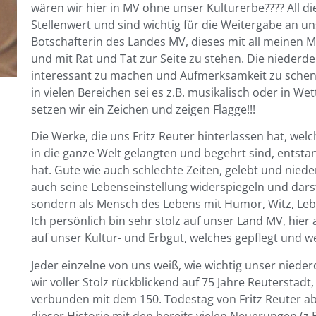
wären wir hier in MV ohne unser Kulturerbe???? All 
Stellenwert und sind wichtig für die Weitergabe an un
Botschafterin des Landes MV, dieses mit all meinen M
und mit Rat und Tat zur Seite zu stehen. Die niederd
interessant zu machen und Aufmerksamkeit zu schen
in vielen Bereichen sei es z.B. musikalisch oder in
setzen wir ein Zeichen und zeigen Flagge!!!
Die Werke, die uns Fritz Reuter hinterlassen hat, we
in die ganze Welt gelangten und begehrt sind, entst
hat. Gute wie auch schlechte Zeiten, gelebt und niede
auch seine Lebenseinstellung widerspiegeln und darstel
sondern als Mensch des Lebens mit Humor, Witz, L
Ich persönlich bin sehr stolz auf unser Land MV, hie
auf unser Kultur- und Erbgut, welches gepflegt und
Jeder einzelne von uns weiß, wie wichtig unser nied
wir voller Stolz rückblickend auf 75 Jahre Reutersta
verbunden mit dem 150. Todestag von Fritz Reuter a
dieser Historie mit den bereits vielen Neuerungen (z.B.