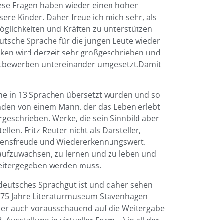
diese Fragen haben wieder einen hohen
sere Kinder. Daher freue ich mich sehr, als
öglichkeiten und Kräften zu unterstützen
eutsche Sprache für die jungen Leute wieder
ken wird derzeit sehr großgeschrieben und
 Wettbewerben untereinander umgesetzt.Damit
lche in 13 Sprachen übersetzt wurden und so
anden von einem Mann, der das Leben erlebt
rgeschrieben. Werke, die sein Sinnbild aber
len. Fritz Reuter nicht als Darsteller,
ebensfreude und Wiedererkennungswert.
r aufzuwachsen, zu lernen und zu leben und
 weitergegeben werden muss.
erdeutsches Sprachgut ist und daher sehen
dt, 75 Jahre Literaturmuseum Stavenhagen
ber auch vorausschauend auf die Weitergabe
 Ausstellung in virtueller Form …) in all der