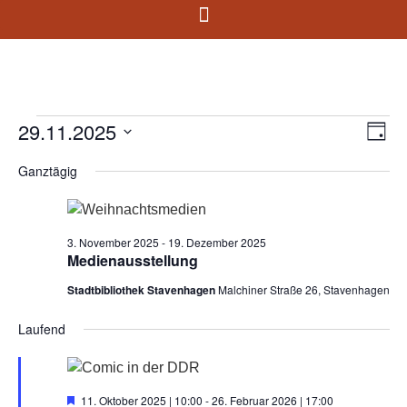
29.11.2025
Ans
Ve
Tag
Datum
An
Nav
wählen.
Ganztägig
Na
3. November 2025
-
19. Dezember 2025
Medienausstellung
Stadtbibliothek Stavenhagen
Malchiner Straße 26, Stavenhagen
Laufend
Hervorgehoben
11. Oktober 2025 | 10:00
-
26. Februar 2026 | 17:00