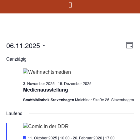
06.11.2025
Ans
Ve
Tag
Datum
An
Nav
wählen.
Ganztägig
Na
3. November 2025
-
19. Dezember 2025
Medienausstellung
Stadtbibliothek Stavenhagen
Malchiner Straße 26, Stavenhagen
Laufend
Hervorgehoben
11. Oktober 2025 | 10:00
-
26. Februar 2026 | 17:00