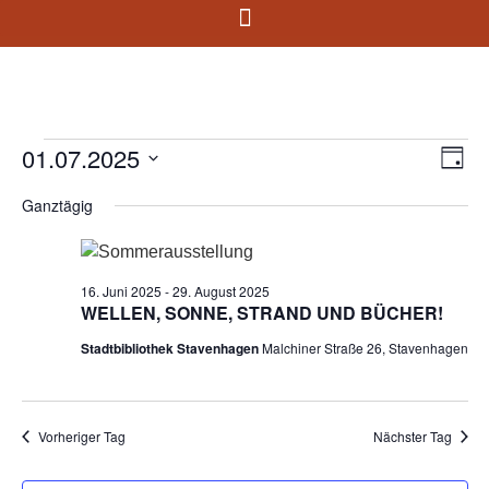
01.07.2025
Ans
Ve
Tag
Datum
An
Nav
wählen.
Ganztägig
Na
16. Juni 2025
-
29. August 2025
WELLEN, SONNE, STRAND UND BÜCHER!
Stadtbibliothek Stavenhagen
Malchiner Straße 26, Stavenhagen
Vorheriger Tag
Nächster Tag