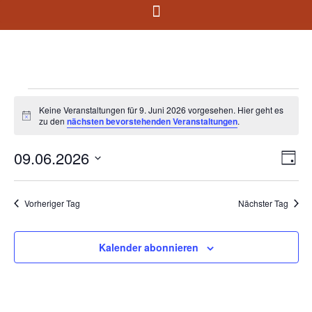
Keine Veranstaltungen für 9. Juni 2026 vorgesehen. Hier geht es
Hinweis
zu den
nächsten bevorstehenden Veranstaltungen
.
09.06.2026
Ans
Ve
Tag
Datum
An
Nav
wählen.
Na
Vorheriger Tag
Nächster Tag
Kalender abonnieren