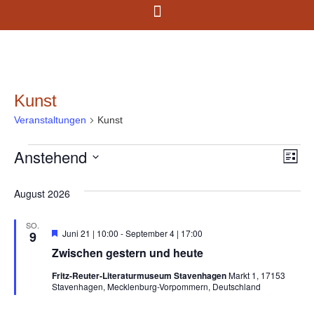
Kunst
Veranstaltungen
Kunst
Anstehend
Ans
Ve
Liste
Datum
An
Nav
wählen.
August 2026
Na
SO.
Hervorgehoben
Juni 21 | 10:00
-
September 4 | 17:00
9
Zwischen gestern und heute
Fritz-Reuter-Literaturmuseum Stavenhagen
Markt 1, 17153
Stavenhagen, Mecklenburg-Vorpommern, Deutschland